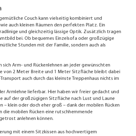
a
gemütliche Couch kann vielseitig kombiniert und
wie auch kleinen Räumen den perfekten Platz. Ein
adlinige und gleichzeitig lässige Optik. Zusätzlich tragen
amtbild bei. Ob bequemes Einzelsofa oder großzügige
emütliche Stunden mit der Familie, sondern auch als
em sich Arm- und Rückenlehnen an jeder gewünschten
he von 2 Meter Breite und 1 Meter Sitzfläche bleibt dabei
-Transport auch durch das kleinste Treppenhaus nichts im
er Armlehne lieferbar. Hier haben wir freier gedacht und
ie auf der großzügigen Sitzfläche nach Lust und Laune
en – klein oder doch eher groß – dank der mobilen Rücken
aben die mobilen Rücken eine rutschhemmende
 getrost anlehnen können.
ederung mit einem Sitzkissen aus hochwertigem