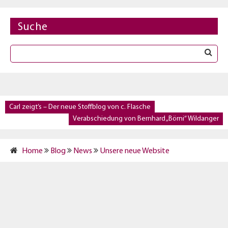
Suche
Carl zeigt’s – Der neue Stoffblog von c. Flasche
Verabschiedung von Bernhard „Börni“ Wildanger
Home
Blog
News
Unsere neue Website