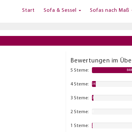
Start
Sofa & Sessel
Sofas nach Maß
Bewertungen im Über
5 Sterne:
84
4 Sterne:
34
3 Sterne:
3
2 Sterne:
0
1 Sterne:
2