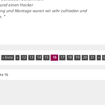
 und einen Hocker
rung und Montage waren wir sehr zufrieden und
n.
« Erste
«
12
13
14
15
16
17
18
19
20
21
»
L
te 16