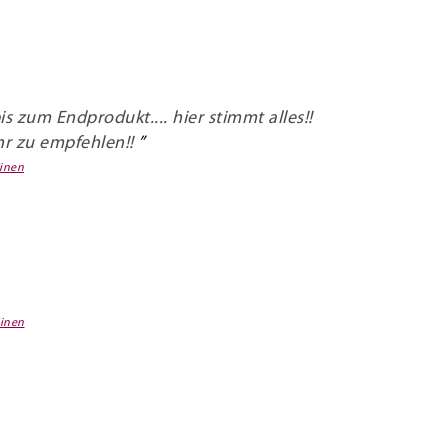
 zum Endprodukt.... hier stimmt alles!!
hr zu empfehlen!!
inen
inen